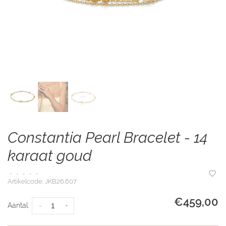
Constantia Pearl Bracelet - 14
karaat goud
•
•
•
•
•
Artikelcode:
JKB26.607
€459,00
Aantal:
-
+