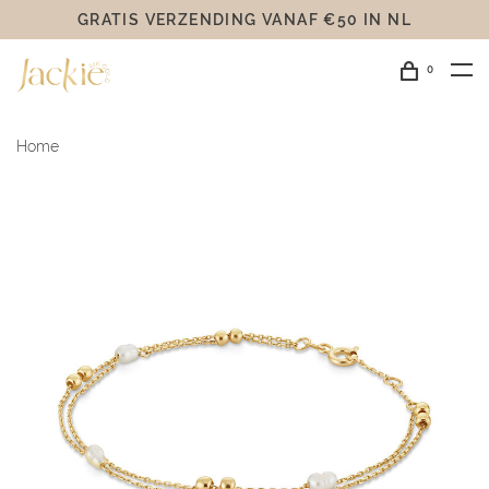
GRATIS VERZENDING VANAF €50 IN NL
0
Home