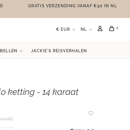
UD
GRATIS VERZENDING VANAF €50 IN NL
0
€ EUR
NL
BELLEN
JACKIE'S REISVERHALEN
o ketting - 14 karaat
N24.465