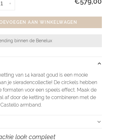
€579,00
+
OEVOEGEN AAN WINKELWAGEN
zending binnen de Benelux
ketting van 14 karaat goud is een mooie
an je sieradencollectie! De circkels hebben
e formaten voor een speels effect. Maak de
l af door de ketting te combineren met de
 Castello armband.
ackie look compleet