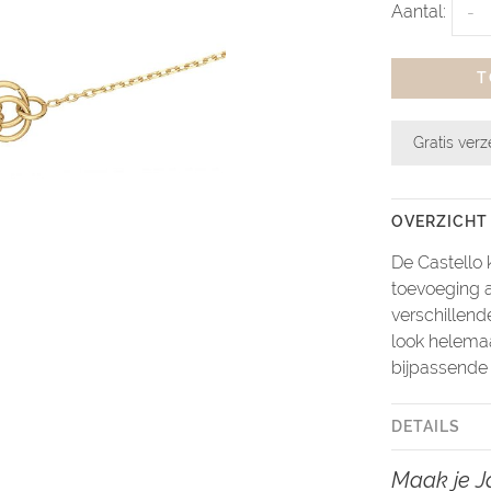
Aantal:
-
T
Gratis ver
OVERZICHT
De Castello 
toevoeging a
verschillend
look helemaa
bijpassende
DETAILS
Maak je J