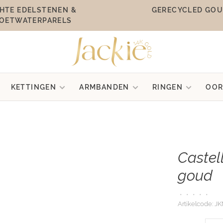
HTE EDELSTENEN &
GERECYCLED GO
OETWATERPARELS
KETTINGEN
ARMBANDEN
RINGEN
OOR
Castell
goud
•
•
•
•
•
Artikelcode:
JK