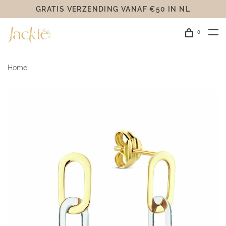
GRATIS VERZENDING VANAF €50 IN NL
0
Home