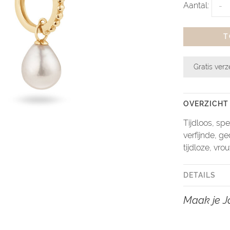
Aantal:
-
T
Gratis ver
OVERZICHT
Tijdloos, sp
verfijnde, g
tijdloze, vrou
DETAILS
Maak je J