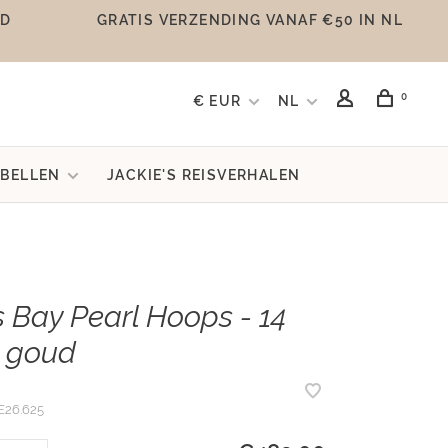
UD
GRATIS VERZENDING VANAF €50 IN NL
0
€ EUR
NL
BELLEN
JACKIE'S REISVERHALEN
Bay Pearl Hoops - 14
 goud
E26.625