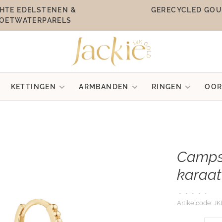
HTE EDELSTENEN &
GERECYCLED GO
OETWATERPARELS
KETTINGEN
ARMBANDEN
RINGEN
OOR
Camps 
karaat
•
•
•
•
•
Artikelcode:
JK