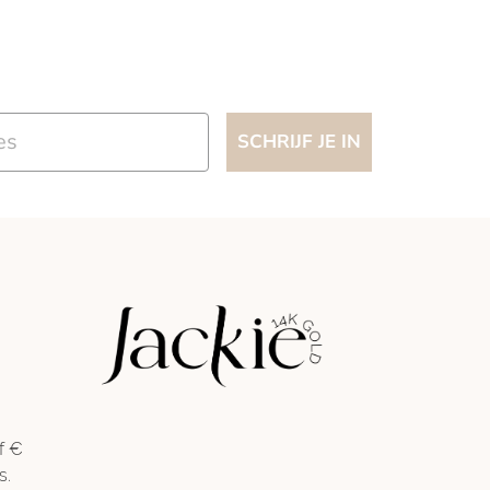
SCHRIJF JE IN
f €
s.