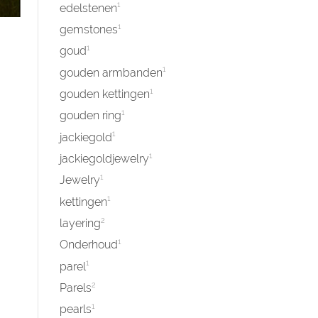
1
edelstenen
1
gemstones
1
goud
1
gouden armbanden
1
gouden kettingen
1
gouden ring
1
jackiegold
1
jackiegoldjewelry
1
Jewelry
1
kettingen
2
layering
1
Onderhoud
1
parel
2
Parels
1
pearls