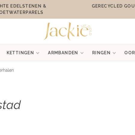
HTE EDELSTENEN &
GERECYCLED GO
OETWATERPARELS
KETTINGEN
ARMBANDEN
RINGEN
OOR
verhalen
stad