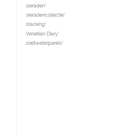
1
sieraden
1
sieradencollectie
2
stacking
1
Venetian Diary
1
zoetwaterparels