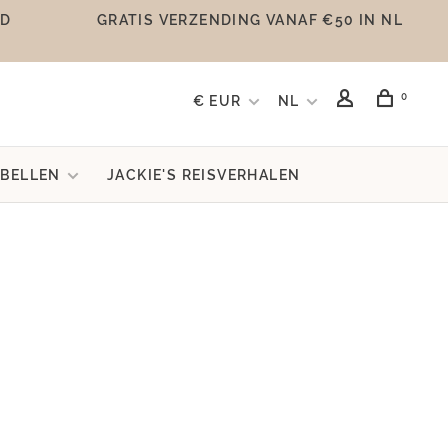
UD
GRATIS VERZENDING VANAF €50 IN NL
0
€ EUR
NL
BELLEN
JACKIE'S REISVERHALEN