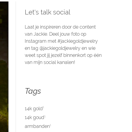
Let's talk social
Laat je inspireren door de content
van Jackie. Deel jouw foto op
Instagram met #jackiegoldjewelry
en tag @jackiegoldjewelry en wie
weet spot jij jezelf binnenkort op één
van mijn social kanalen!
Tags
1
14k gold
1
14k goud
1
armbanden