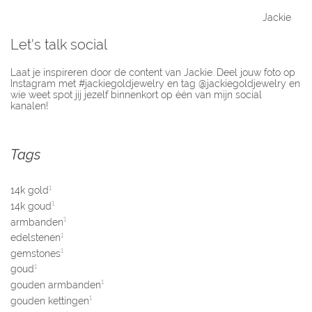
Jackie
Let's talk social
Laat je inspireren door de content van Jackie. Deel jouw foto op
Instagram met #jackiegoldjewelry en tag @jackiegoldjewelry en
wie weet spot jij jezelf binnenkort op één van mijn social
kanalen!
Tags
1
14k gold
1
14k goud
1
armbanden
1
edelstenen
1
gemstones
1
goud
1
gouden armbanden
1
gouden kettingen