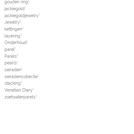
1
gouden ring
1
jackiegold
1
jackiegoldjewelry
1
Jewelry
1
kettingen
2
layering
1
Onderhoud
1
parel
2
Parels
1
pearls
1
sieraden
1
sieradencollectie
2
stacking
1
Venetian Diary
1
zoetwaterparels