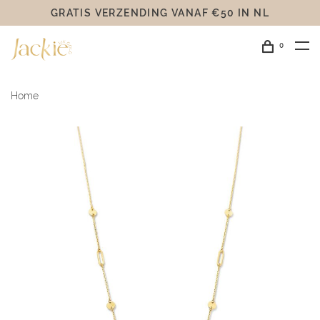
GRATIS VERZENDING VANAF €50 IN NL
0
Home