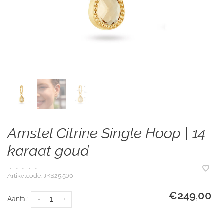
Amstel Citrine Single Hoop | 14
karaat goud
•
•
•
•
•
Artikelcode:
JKS25.560
€249,00
Aantal:
-
+