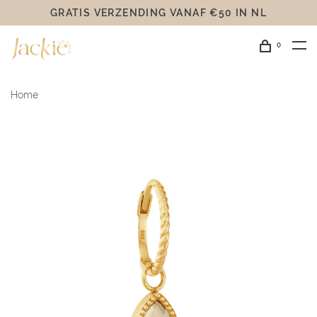
GRATIS VERZENDING VANAF €50 IN NL
0
Home