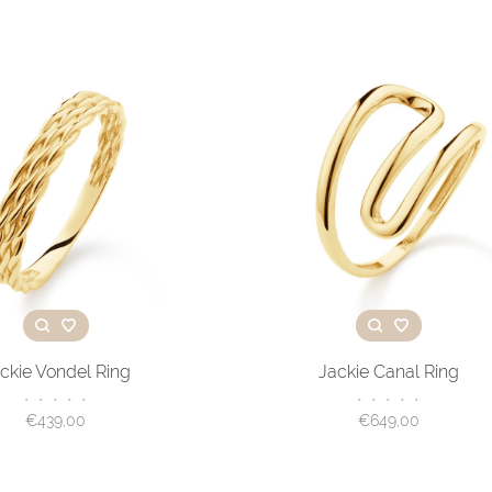
ckie Vondel Ring
Jackie Canal Ring
•
•
•
•
•
•
•
•
•
•
€439,00
€649,00