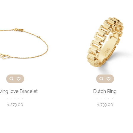
ing love Bracelet
Dutch Ring
•
•
•
•
•
•
•
•
•
•
€279,00
€739,00