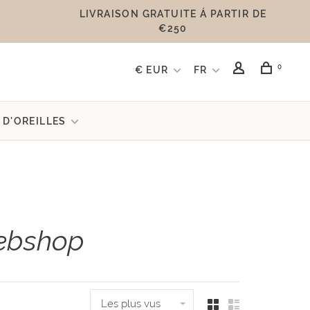
LIVRAISON GRATUITE Á PARTIR DE
€250
0
€ EUR
FR
 D'OREILLES
webshop
Les plus vus