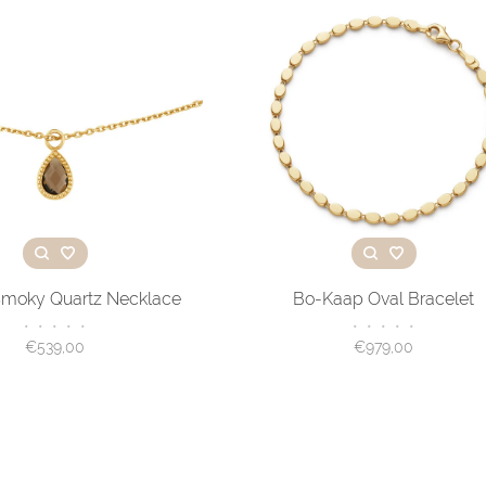
Smoky Quartz Necklace
Bo-Kaap Oval Bracelet
•
•
•
•
•
•
•
•
•
•
€539,00
€979,00