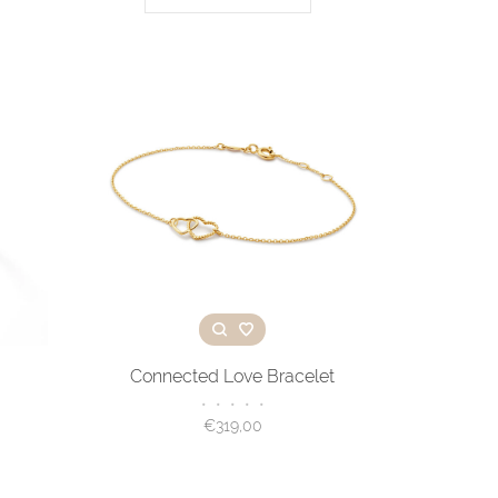
Connected Love Bracelet
•
•
•
•
•
€319,00