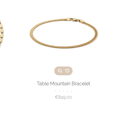
Table Mountain Bracelet
•
•
•
•
•
€849,00