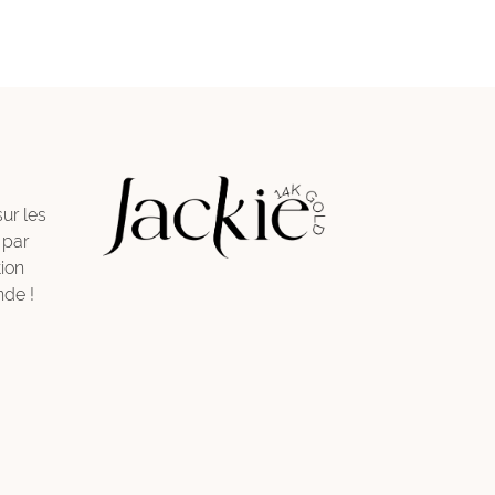
sur les
 par
ion
de !