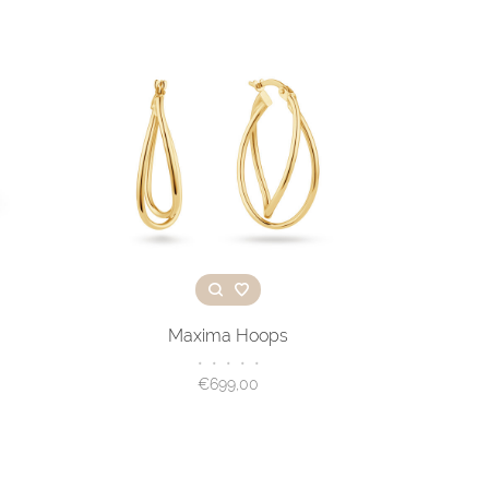
Maxima Hoops
•
•
•
•
•
€699,00