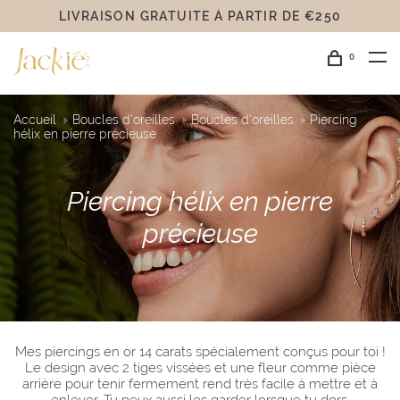
LIVRAISON GRATUITE Á PARTIR DE €250
0
Accueil
Boucles d'oreilles
Boucles d'oreilles
Piercing
hélix en pierre précieuse
Piercing hélix en pierre
précieuse
Mes piercings en or 14 carats spécialement conçus pour toi !
Le design avec 2 tiges vissées et une fleur comme pièce
arrière pour tenir fermement rend très facile à mettre et à
enlever. Tu peux aussi les garder lorsque tu dors.