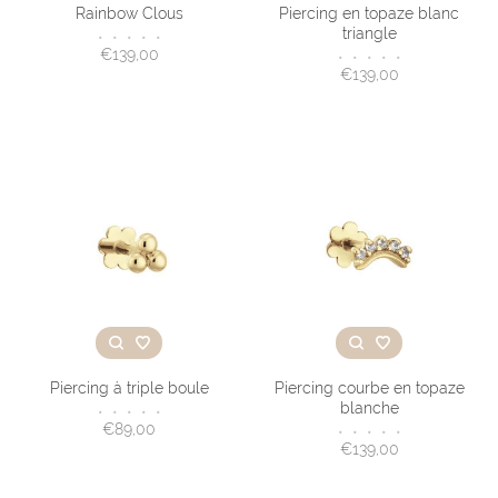
Rainbow Clous
Piercing en topaze blanc
triangle
•
•
•
•
•
€139,00
•
•
•
•
•
€139,00
Piercing à triple boule
Piercing courbe en topaze
blanche
•
•
•
•
•
€89,00
•
•
•
•
•
€139,00