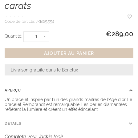
carats
•
•
•
•
•
Code de l'article:
JKB25.554
€289,00
Quantité:
-
+
AJOUTER AU PANIER
Livraison gratuite dans le Benelux
APERÇU
Un bracelet inspiré par l’un des grands maîtres de l’Âge d’or. Le
bracelet Rembrandt est remarquable. Les perles diamantées
reflètent la lumière et créent un effet étincelant.
DETAILS
Complete your Jackie look