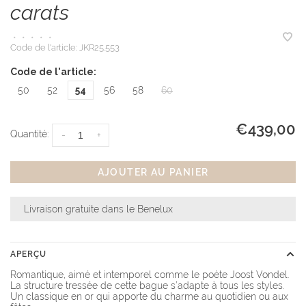
carats
•
•
•
•
•
Code de l'article:
JKR25.553
Code de l'article:
50
52
54
56
58
60
€439,00
Quantité:
-
+
AJOUTER AU PANIER
Livraison gratuite dans le Benelux
APERÇU
Romantique, aimé et intemporel comme le poète Joost Vondel.
La structure tressée de cette bague s’adapte à tous les styles.
Un classique en or qui apporte du charme au quotidien ou aux