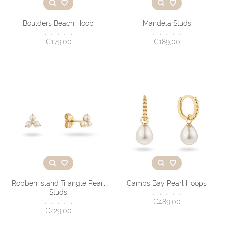
Boulders Beach Hoop
Mandela Studs
•
•
•
•
•
•
•
•
•
•
€179,00
€189,00
Robben Island Triangle Pearl
Camps Bay Pearl Hoops
Studs
•
•
•
•
•
€489,00
•
•
•
•
•
€229,00