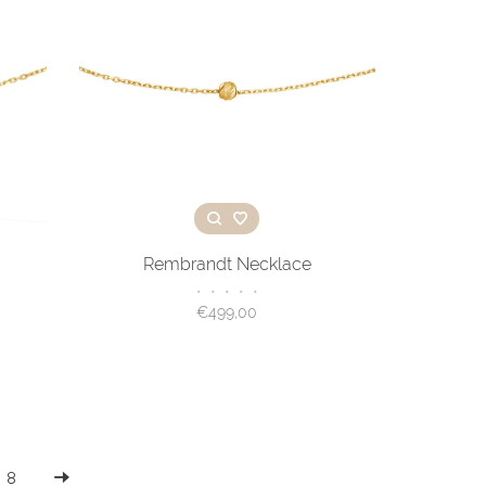
Rembrandt Necklace
•
•
•
•
•
€499,00
8