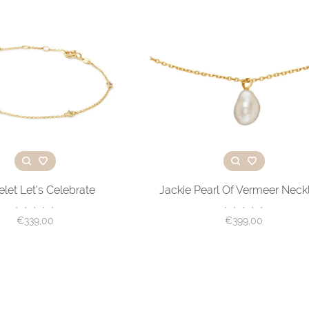
let Let's Celebrate
Jackie Pearl Of Vermeer Neck
•
•
•
•
•
•
•
•
•
•
€339,00
€399,00