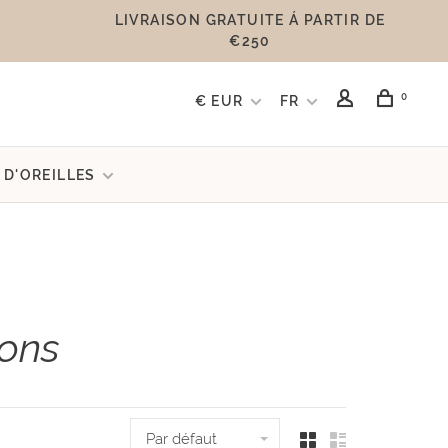
LIVRAISON GRATUITE Á PARTIR DE
€250
0
€ EUR
FR
 D'OREILLES
ions
Par défaut