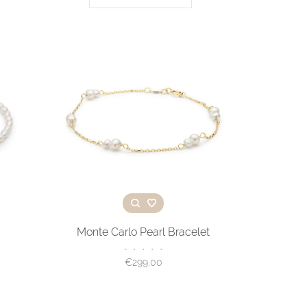
Monte Carlo Pearl Bracelet
•
•
•
•
•
€299,00