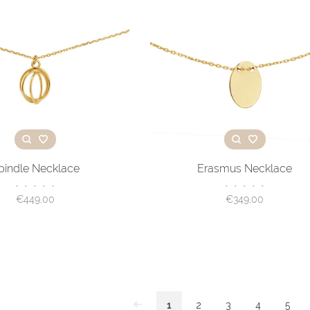
pindle Necklace
Erasmus Necklace
•
•
•
•
•
•
•
•
•
•
€449,00
€349,00
1
2
3
4
5