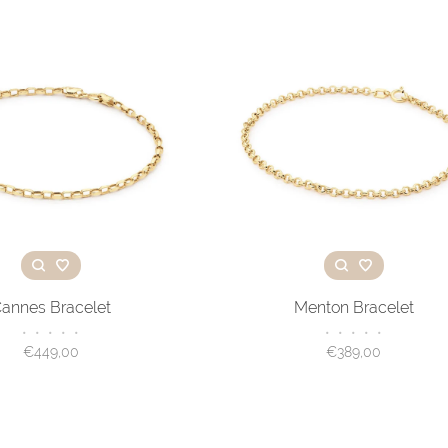
annes Bracelet
Menton Bracelet
•
•
•
•
•
•
•
•
•
•
€449,00
€389,00