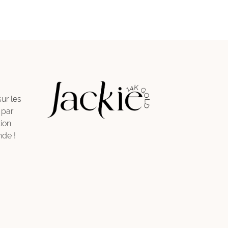
sur les
 par
ion
de !