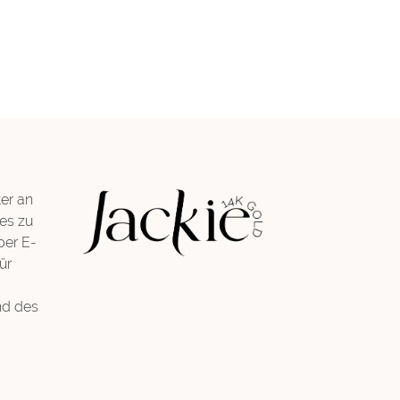
er an
es zu
per E-
ür
nd des