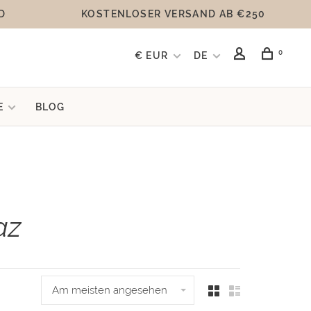
D
KOSTENLOSER VERSAND AB €250
0
€ EUR
DE
E
BLOG
az
Am meisten angesehen