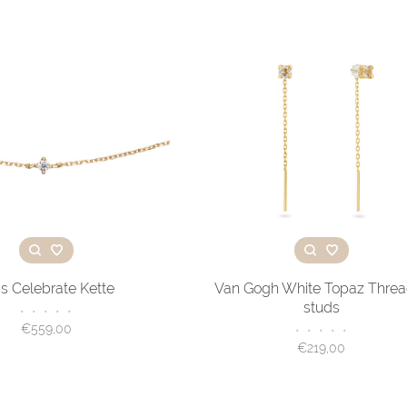
's Celebrate Kette
Van Gogh White Topaz Threa
studs
•
•
•
•
•
€559,00
•
•
•
•
•
€219,00