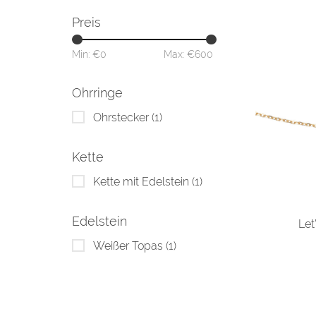
Preis
Min: €
0
Max: €
600
Ohrringe
Ohrstecker
(1)
Kette
Kette mit Edelstein
(1)
Edelstein
Let
Weißer Topas
(1)