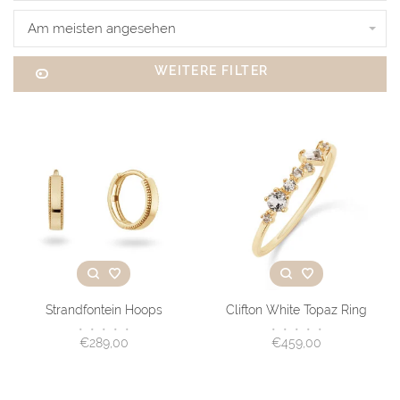
Am meisten angesehen
WEITERE FILTER
Strandfontein Hoops
Clifton White Topaz Ring
•
•
•
•
•
•
•
•
•
•
€289,00
€459,00