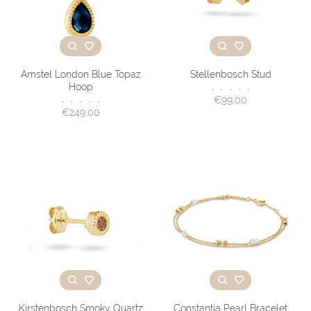
Amstel London Blue Topaz
Stellenbosch Stud
Hoop
•
•
•
•
•
€99,00
•
•
•
•
•
€249,00
Kirstenbosch Smoky Quartz
Constantia Pearl Bracelet