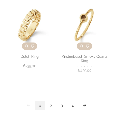
Dutch Ring
Kirstenbosch Smoky Quartz
Ring
•
•
•
•
•
€739,00
•
•
•
•
•
€439,00
1
2
3
4