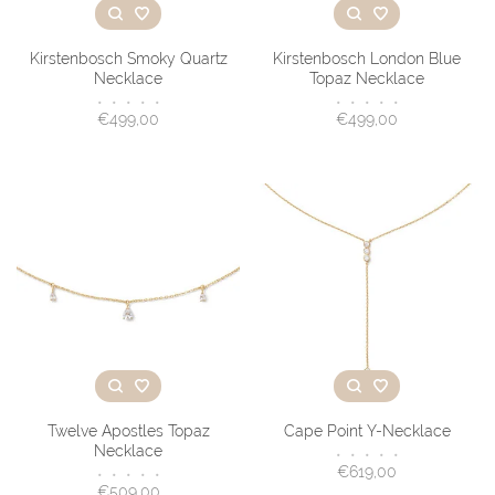
Kirstenbosch Smoky Quartz
Kirstenbosch London Blue
Necklace
Topaz Necklace
•
•
•
•
•
•
•
•
•
•
€499,00
€499,00
Twelve Apostles Topaz
Cape Point Y-Necklace
Necklace
•
•
•
•
•
€619,00
•
•
•
•
•
€509,00