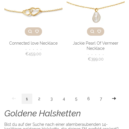
Connected love Necklace
Jackie Pearl Of Vermeer
Necklace
•
•
•
•
•
€459,00
•
•
•
•
•
€399,00
1
2
3
4
5
6
7
Goldene Halsketten
Bist du auf der Suche nach einer atemberaubenden 14-