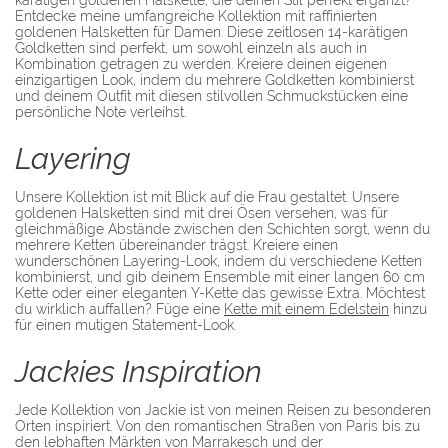
karätigen goldenen Halskette, die deinen Stil perfekt ergänzt?
Entdecke meine umfangreiche Kollektion mit raffinierten
goldenen Halsketten für Damen. Diese zeitlosen 14-karätigen
Goldketten sind perfekt, um sowohl einzeln als auch in
Kombination getragen zu werden. Kreiere deinen eigenen
einzigartigen Look, indem du mehrere Goldketten kombinierst
und deinem Outfit mit diesen stilvollen Schmuckstücken eine
persönliche Note verleihst.
Layering
Unsere Kollektion ist mit Blick auf die Frau gestaltet. Unsere
goldenen Halsketten sind mit drei Ösen versehen, was für
gleichmäßige Abstände zwischen den Schichten sorgt, wenn du
mehrere Ketten übereinander trägst. Kreiere einen
wunderschönen Layering-Look, indem du verschiedene Ketten
kombinierst, und gib deinem Ensemble mit einer langen 60 cm
Kette oder einer eleganten Y-Kette das gewisse Extra. Möchtest
du wirklich auffallen? Füge eine
Kette mit einem Edelstein
hinzu
für einen mutigen Statement-Look.
Jackies Inspiration
Jede Kollektion von Jackie ist von meinen Reisen zu besonderen
Orten inspiriert. Von den romantischen Straßen von Paris bis zu
den lebhaften Märkten von Marrakesch und der