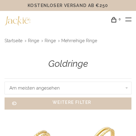
KOSTENLOSER VERSAND AB €250
0
Startseite
Ringe
Ringe
Mehrreihige Ringe
Goldringe
Am meisten angesehen
WEITERE FILTER