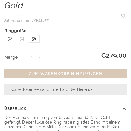
Gold
•
•
•
•
•
Artikelnummer:
JKR22.157
Ringgröße:
52
54
56
€279,00
Menge:
-
+
ZUM WARENKORB HINZUFÜGEN
Kostenloser Versand innerhalb der Benelux
ÜBERBLICK
Der Medina Citrine Ring von Jackie ist aus 14 Karat Gold
gefertigt. Dieser luxuriöse Ring hat ein glattes Band mit einem
einzelnen Citrin in der Mitte. Der sonnige und wärmende Stein