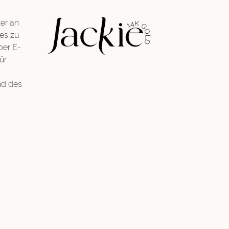
er an
es zu
per E-
ür
nd des