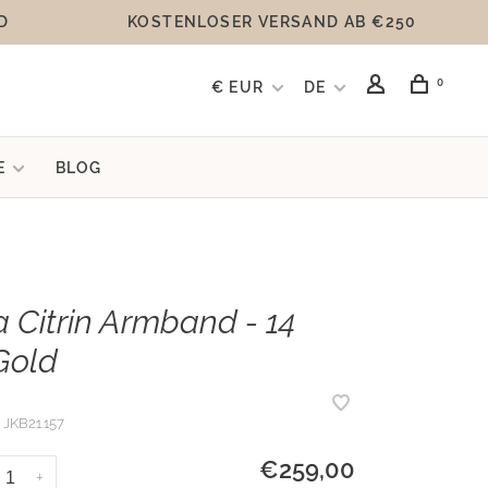
D
KOSTENLOSER VERSAND AB €250
0
€ EUR
DE
E
BLOG
 Citrin Armband - 14
Gold
JKB21.157
€259,00
+