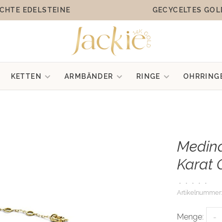
CHTE EDELSTEINE
GECYCELTES GOL
KETTEN
ARMBÄNDER
RINGE
OHRRING
Medina
Karat 
•
•
•
•
•
Artikelnummer:
Menge:
-