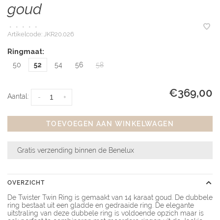
goud
•
•
•
•
•
Artikelcode:
JKR20.026
Ringmaat:
50
52
54
56
58
€369,00
Aantal:
-
+
TOEVOEGEN AAN WINKELWAGEN
Gratis verzending binnen de Benelux
OVERZICHT
De Twister Twin Ring is gemaakt van 14 karaat goud. De dubbele
ring bestaat uit een gladde en gedraaide ring. De elegante
uitstraling van deze dubbele ring is voldoende opzich maar is