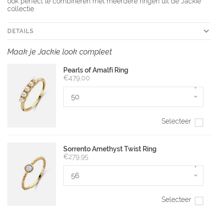
ook perfect te combineren met meerdere ringen uit de Jackie
collectie.
DETAILS
Maak je Jackie look compleet
Pearls of Amalfi Ring
€479,00
▾
50
Selecteer
Sorrento Amethyst Twist Ring
€279,95
▾
56
Selecteer