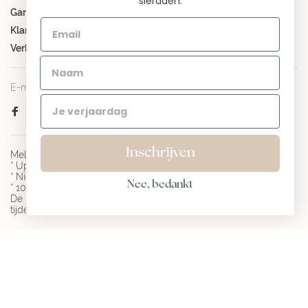
sieraden.
Garantiebepalingen
Klantenservice
Verkooppunten
E-mail:
info@jackie-gold.com
Inschrijven
Meld je aan voor mijn nieuwsbrief en ontvang:
* Updates over sieradentrends
* Nieuwe collecties
Nee, bedankt
* 10% korting op je eerste bestelling
De korting is geldig bij besteding vanaf € 100 en niet geldig
tijdens actieperiodes.