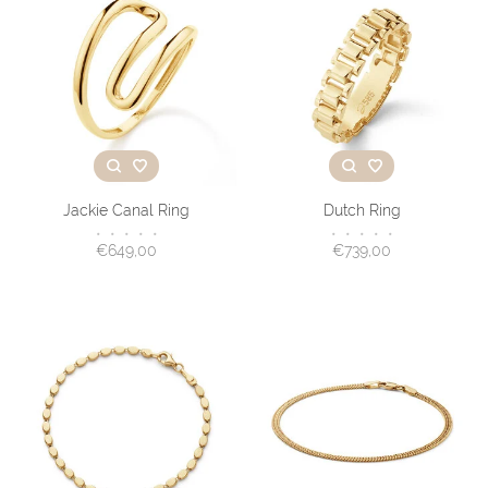
Jackie Canal Ring
Dutch Ring
•
•
•
•
•
•
•
•
•
•
€649,00
€739,00