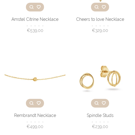
Amstel Citrine Necklace
Cheers to love Necklace
•
•
•
•
•
•
•
•
•
•
€539,00
€329,00
Rembrandt Necklace
Spindle Studs
•
•
•
•
•
•
•
•
•
•
€499,00
€239,00