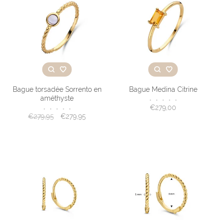
Bague torsadée Sorrento en
Bague Medina Citrine
améthyste
•
•
•
•
•
€279,00
•
•
•
•
•
€279,95
€279,95