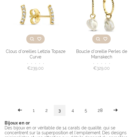
Clous d'oreilles Letizia Topaze
Boucle d'oreille Perles de
Curve
Marrakech
•
•
•
•
•
•
•
•
•
•
€239,00
€329,00
1
2
3
4
5
28
Bijoux en or
Des bijoux en or véritable de 14 carats de qualité, qui se
concentrent sur la superposition et l'empilement. Des designs