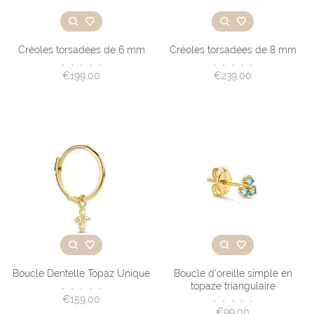
Créoles torsadées de 6 mm
Créoles torsadées de 8 mm
•
•
•
•
•
•
•
•
•
•
€199,00
€239,00
Boucle Dentelle Topaz Unique
Boucle d'oreille simple en
topaze triangulaire
•
•
•
•
•
€159,00
•
•
•
•
•
€99,00