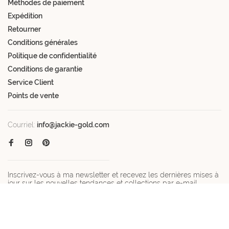
Méthodes de paiement
Expédition
Retourner
Conditions générales
Politique de confidentialité
Conditions de garantie
Service Client
Points de vente
Courriel:
info@jackie-gold.com
Inscrivez-vous à ma newsletter et recevez les dernières mises à
jour sur les nouvelles tendances et collections par e-mail.
Obtenez un code de réduction de 10% sur votre première
commande ! *Non valable pendant la période promotionnelle.