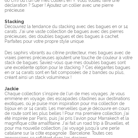
60 cm) ou l'un de mes colliers en Y. Vous voulez faire une
déclaration ? Super ! Ajoutez un collier avec une pierre
précieuse.
Stacking
Découvrez la tendance du stacking avec des bagues en or 14
carats. J'ai une vaste collection de bagues avec des pierres
précieuses, des doubles bagues et des bagues à cachet.
Parfaites pour votre propre style unique.
Des saphirs vibrants au citrine protecteur, mes bagues avec de
vraies pierres précieuses ajoutent une touche de couleur à votre
stack de bagues. Saviez-vous que mes doubles bagues sont
une excellente option pour le stacking ? Ces élégantes bagues
en or 14 carats sont en fait composées de 2 bandes ou plus,
créant ainsi un stack volumineux !
Jackie
Chaque collection s'inspire de l'un de mes voyages. Je vous
emmène en voyage, des escapades citadines aux destinations
exotiques, où je puise mon inspiration pour ma collection de
bijoux en or 14 carats. Les merveilles que je découvre en cours
de route sont les plus belles ! Pour ma première collection, j'ai
été inspirée par Paris, puis j'ai pris l'avion pour Marrakech et la
magnifique côte amalfitaine. J'ai fait un road trip à Bruxelles, et
pour ma nouvelle collection, j'ai voyagé jusqu'à une perle
catalane sur la côte espagnole : Barcelone. Toutes ces