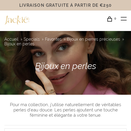
LIVRAISON GRATUITE Á PARTIR DE €250
0
Accueil
Specials
Favorites
Bijoux en pierres précieuses
Bijoux en perles
Bijoux en perles
Pour ma collection, j'utilise naturellement de véritables
perles d'eau douce. Les perles ajoutent une touche
féminine et élégante à votre tenue.