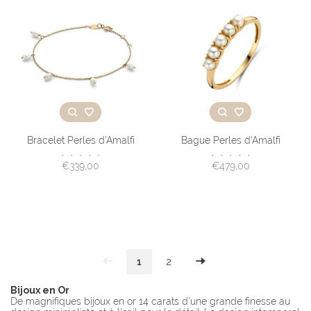
Bracelet Perles d'Amalfi
Bague Perles d'Amalfi
•
•
•
•
•
•
•
•
•
•
€339,00
€479,00
1
2
Bijoux en Or
De magnifiques bijoux en or 14 carats d'une grande finesse au