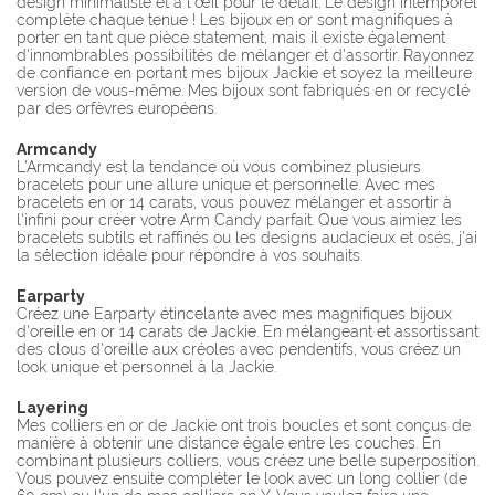
design minimaliste et à l'œil pour le détail. Le design intemporel
complète chaque tenue ! Les bijoux en or sont magnifiques à
porter en tant que pièce statement, mais il existe également
d'innombrables possibilités de mélanger et d'assortir. Rayonnez
de confiance en portant mes bijoux Jackie et soyez la meilleure
version de vous-même. Mes bijoux sont fabriqués en or recyclé
par des orfèvres européens.
Armcandy
L'Armcandy est la tendance où vous combinez plusieurs
bracelets pour une allure unique et personnelle. Avec mes
bracelets en or 14 carats, vous pouvez mélanger et assortir à
l'infini pour créer votre Arm Candy parfait. Que vous aimiez les
bracelets subtils et raffinés ou les designs audacieux et osés, j'ai
la sélection idéale pour répondre à vos souhaits.
Earparty
Créez une Earparty étincelante avec mes magnifiques bijoux
d'oreille en or 14 carats de Jackie. En mélangeant et assortissant
des clous d'oreille aux créoles avec pendentifs, vous créez un
look unique et personnel à la Jackie.
Layering
Mes colliers en or de Jackie ont trois boucles et sont conçus de
manière à obtenir une distance égale entre les couches. En
combinant plusieurs colliers, vous créez une belle superposition.
Vous pouvez ensuite compléter le look avec un long collier (de