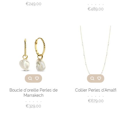
€249,00
•
•
•
•
•
€489,00
Boucle d'oreille Perles de
Collier Perles d'Amalfi
Marrakech
•
•
•
•
•
€679,00
•
•
•
•
•
€329,00