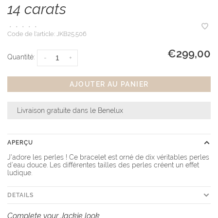
14 carats
•
•
•
•
•
Code de l'article:
JKB25.506
€299,00
Quantité:
-
+
AJOUTER AU PANIER
Livraison gratuite dans le Benelux
APERÇU
J'adore les perles ! Ce bracelet est orné de dix véritables perles
d’eau douce. Les différentes tailles des perles créent un effet
ludique.
DETAILS
Complete your Jackie look