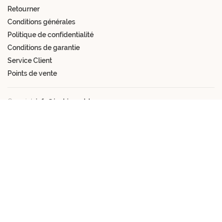
Retourner
Conditions générales
Politique de confidentialité
Conditions de garantie
Service Client
Points de vente
Courriel:
info@jackie-gold.com
Inscrivez-vous à ma newsletter et recevez les dernières mises à
jour sur les nouvelles tendances et collections par e-mail.
Obtenez un code de réduction de 10% sur votre première
commande ! *Non valable pendant la période promotionnelle.