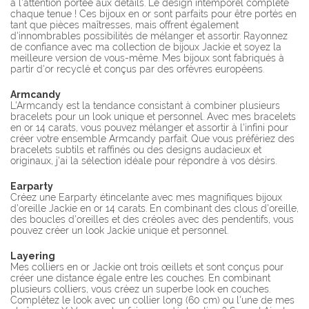
à l'attention portée aux détails. Le design intemporel complète
chaque tenue ! Ces bijoux en or sont parfaits pour être portés en
tant que pièces maîtresses, mais offrent également
d'innombrables possibilités de mélanger et assortir. Rayonnez
de confiance avec ma collection de bijoux Jackie et soyez la
meilleure version de vous-même. Mes bijoux sont fabriqués à
partir d'or recyclé et conçus par des orfèvres européens.
Armcandy
L'Armcandy est la tendance consistant à combiner plusieurs
bracelets pour un look unique et personnel. Avec mes bracelets
en or 14 carats, vous pouvez mélanger et assortir à l'infini pour
créer votre ensemble Armcandy parfait. Que vous préfériez des
bracelets subtils et raffinés ou des designs audacieux et
originaux, j'ai la sélection idéale pour répondre à vos désirs.
Earparty
Créez une Earparty étincelante avec mes magnifiques bijoux
d'oreille Jackie en or 14 carats. En combinant des clous d'oreille,
des boucles d'oreilles et des créoles avec des pendentifs, vous
pouvez créer un look Jackie unique et personnel.
Layering
Mes colliers en or Jackie ont trois œillets et sont conçus pour
créer une distance égale entre les couches. En combinant
plusieurs colliers, vous créez un superbe look en couches.
Complétez le look avec un collier long (60 cm) ou l'une de mes