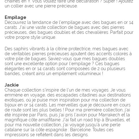
chaînes en Y. Vous voulez faire une déclaration ? Super ! Ajoutez
un collier avec une pierre précieuse.
Empilage
Découvrez la tendance de l'empilage avec des bagues en or 14
carats. J'ai une vaste collection de bagues avec des pierres
précieuses, des bagues doubles et des chevalières. Parfait pour
votre propre style unique.
Des saphirs vibrants à la citrine protectrice, mes bagues avec
de véritables pierres précieuses ajoutent des accents colorés à
votre pile de bagues. Saviez-vous que mes bagues doubles
sont une excellente option pour l'empilage ? Ces bagues
élégantes en or 14 carats sont composées de 2 ou plusieurs
bandes, créant ainsi un empilement volumineux !
Jackie
Chaque collection s'inspire de l'un de mes voyages. Je vous
emmène en voyage, des escapades citadines aux destinations
exotiques, où je puise mon inspiration pour ma collection de
bijoux en or 14 carats. Les merveilles que je découvre en cours
de route sont les plus belles ! Pour ma première collection, j'ai
été inspirée par Paris, puis j'ai pris l'avion pour Marrakech et la
magnifique côte amalfitaine. J'ai fait un road trip à Bruxelles, et
pour ma nouvelle collection, j'ai voyagé jusqu'à une perle
catalane sur la côte espagnole : Barcelone. Toutes ces
impressions se reflètent dans les designs.