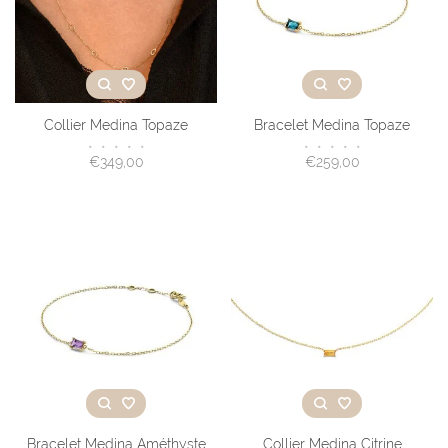
Collier Medina Topaze
Bracelet Medina Topaze
•
•
•
•
•
•
•
•
•
•
€349,00
€259,00
Bracelet Medina Améthyste
Collier Medina Citrine