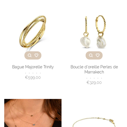
Bague Majorelle Trinity
Boucle d'oreille Perles de
Marrakech
•
•
•
•
•
€599,00
•
•
•
•
•
€329,00