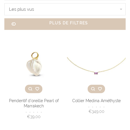
Les plus vus
PLUS DE FILTRES
Pendentif d'oreille Pearl of
Collier Medina Améthyste
Marrakech
•
•
•
•
•
€349,00
•
•
•
•
•
€39,00