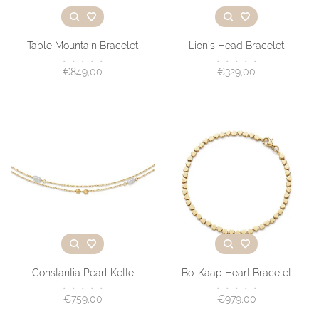
Table Mountain Bracelet
Lion’s Head Bracelet
•
•
•
•
•
•
•
•
•
•
€849,00
€329,00
Constantia Pearl Kette
Bo-Kaap Heart Bracelet
•
•
•
•
•
•
•
•
•
•
€759,00
€979,00