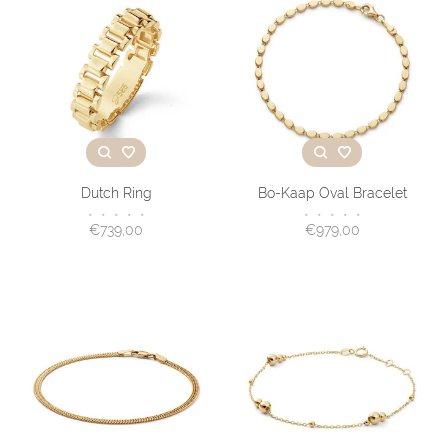
Dutch Ring
Bo-Kaap Oval Bracelet
•
•
•
•
•
•
•
•
•
•
€739,00
€979,00