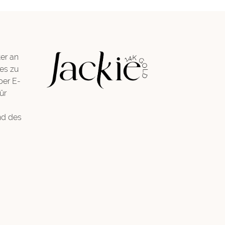
er an
es zu
per E-
ür
nd des