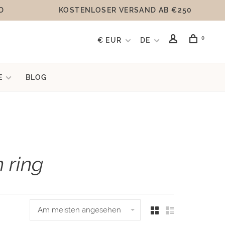
D
KOSTENLOSER VERSAND AB €250
0
€ EUR
DE
E
BLOG
 ring
Am meisten angesehen