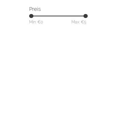
Preis
Min: €
0
Max: €
5