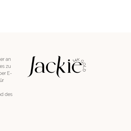
er an
es zu
per E-
ür
nd des