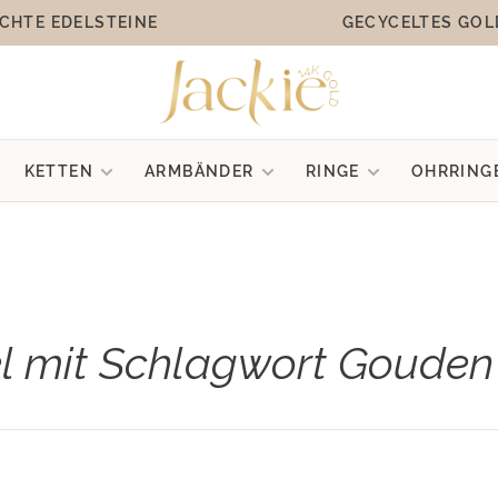
CHTE EDELSTEINE
GECYCELTES GOL
KETTEN
ARMBÄNDER
RINGE
OHRRING
el mit Schlagwort Goude