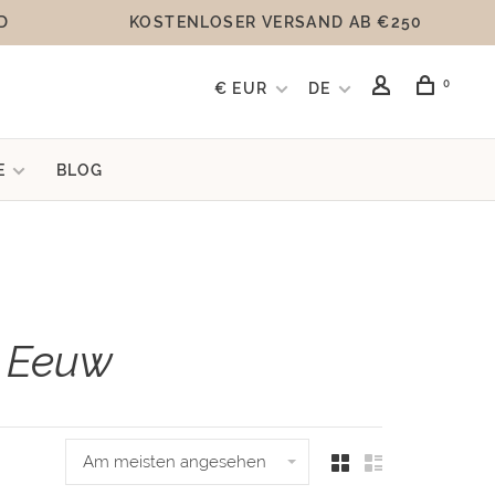
D
KOSTENLOSER VERSAND AB €250
0
€ EUR
DE
E
BLOG
n Eeuw
Am meisten angesehen