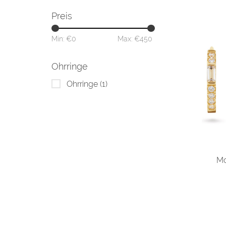
Preis
Min: €
0
Max: €
450
Ohrringe
Ohrringe
(1)
Mo