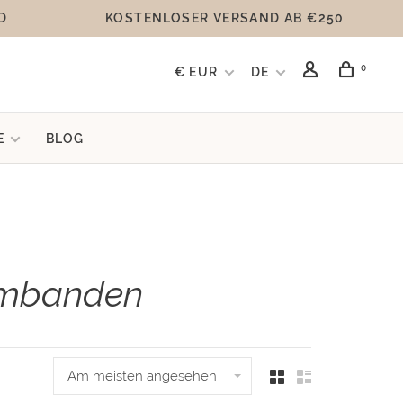
D
KOSTENLOSER VERSAND AB €250
0
€ EUR
DE
E
BLOG
armbanden
Am meisten angesehen