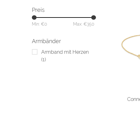
Preis
Min: €
0
Max: €
350
Armbänder
Armband mit Herzen
(1)
Conne