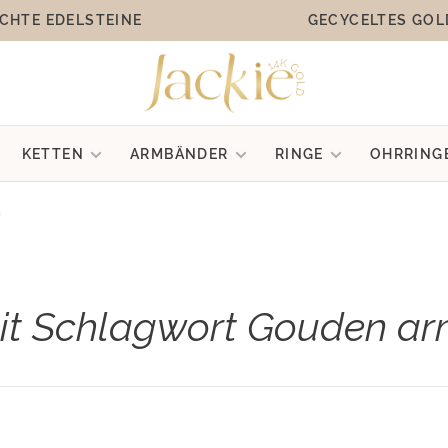
CHTE EDELSTEINE
GECYCELTES GOL
KETTEN
ARMBÄNDER
RINGE
OHRRING
n
mit Schlagwort Gouden 