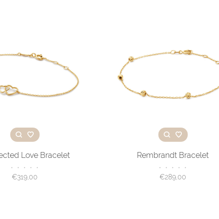
cted Love Bracelet
Rembrandt Bracelet
•
•
•
•
•
•
•
•
•
•
€319,00
€289,00