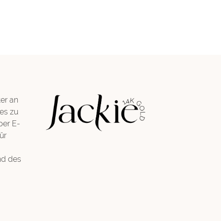
er an
es zu
per E-
ür
nd des