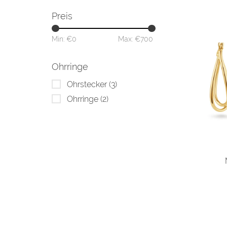
Preis
Min: €
0
Max: €
700
Ohrringe
Ohrstecker
(3)
Ohrringe
(2)