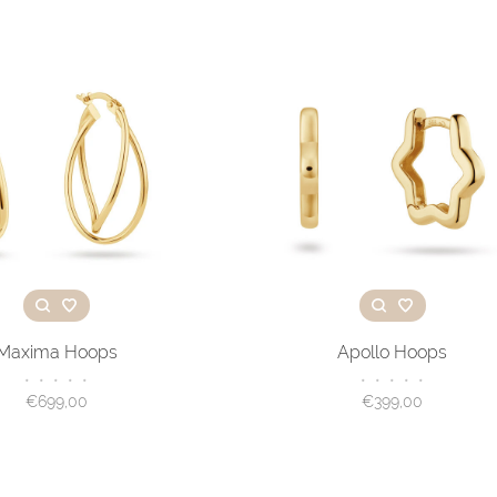
Maxima Hoops
Apollo Hoops
•
•
•
•
•
•
•
•
•
•
€699,00
€399,00