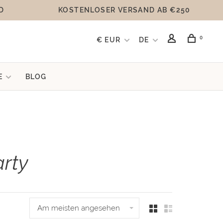
D
KOSTENLOSER VERSAND AB €250
0
€ EUR
DE
E
BLOG
arty
Am meisten angesehen