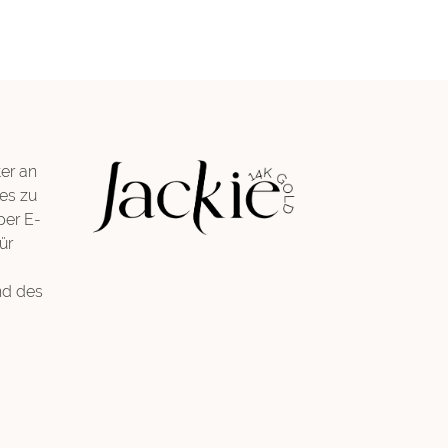
er an
es zu
per E-
ür
nd des