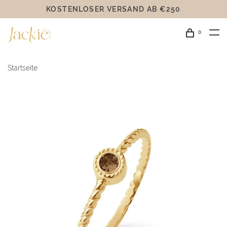
KOSTENLOSER VERSAND AB €250
0
Startseite