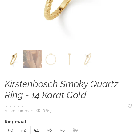
Kirstenbosch Smoky Quartz
Ring - 14 Karat Gold
•
•
•
•
•
Artikelnummer:
JKR26.613
Ringmaat:
50
52
54
56
58
60