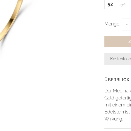
52
54
Menge:
-
Kostenlose
ÜBERBLICK
Der Medina A
Gold gefertig
mit einem ei
Edelstein is
Wirkung.