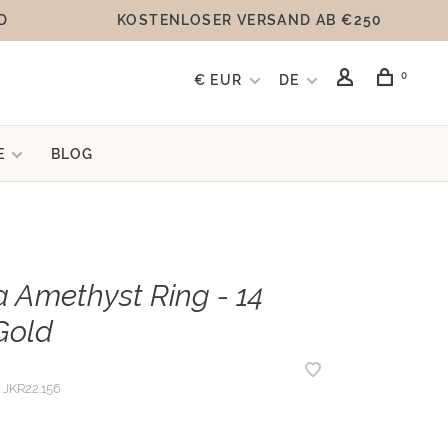
D
KOSTENLOSER VERSAND AB €250
0
€ EUR
DE
E
BLOG
 Amethyst Ring - 14
Gold
JKR22.156