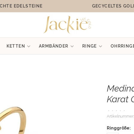
CHTE EDELSTEINE
GECYCELTES GOL
KETTEN
ARMBÄNDER
RINGE
OHRRING
Medina
Karat 
•
•
•
•
•
Artikelnummer:
Ringgröße: