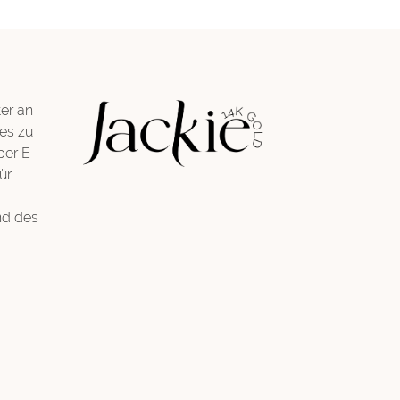
er an
es zu
per E-
ür
nd des