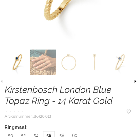
Kirstenbosch London Blue
Topaz Ring - 14 Karat Gold
•
•
•
•
•
Artikelnummer:
JKR26.612
Ringmaat:
50
52
54
56
58
60