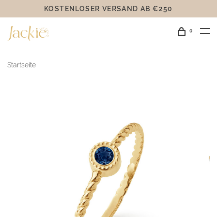
KOSTENLOSER VERSAND AB €250
0
Startseite