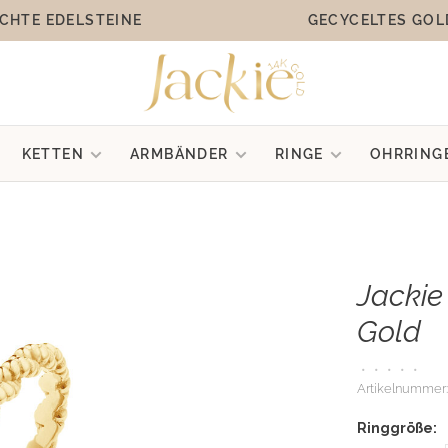
CHTE EDELSTEINE
GECYCELTES GOL
KETTEN
ARMBÄNDER
RINGE
OHRRING
Jackie
Gold
•
•
•
•
•
Artikelnummer:
Ringgröße: