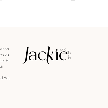
er an
es zu
per E-
ür
nd des