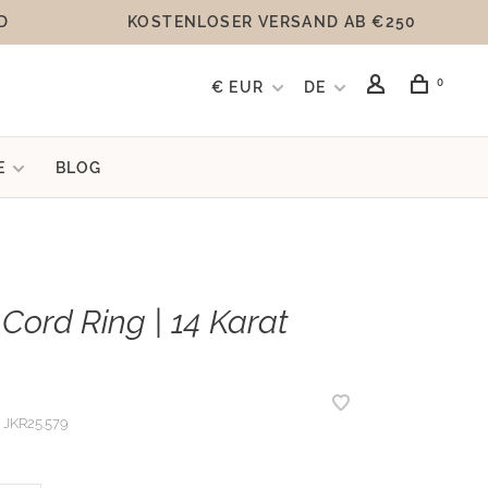
D
KOSTENLOSER VERSAND AB €250
0
€ EUR
DE
E
BLOG
 Cord Ring | 14 Karat
JKR25.579