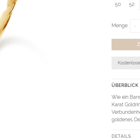
50
52
Menge:
-
Kostenlose
ÜBERBLICK
Wie ein Band
Karat Goldri
Verbundenhei
goldenes Det
DETAILS