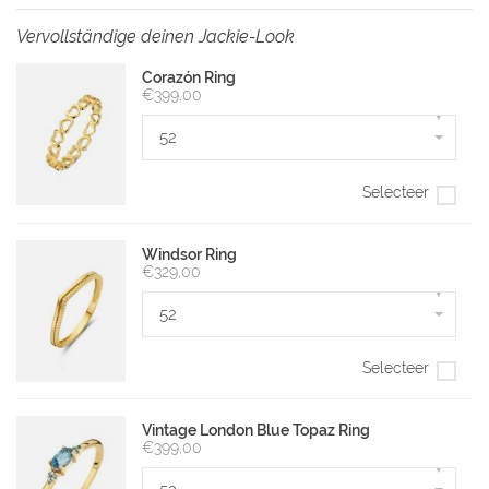
Vervollständige deinen Jackie-Look
Corazón Ring
€399,00
▾
52
Selecteer
Windsor Ring
€329,00
▾
52
Selecteer
Vintage London Blue Topaz Ring
€399,00
▾