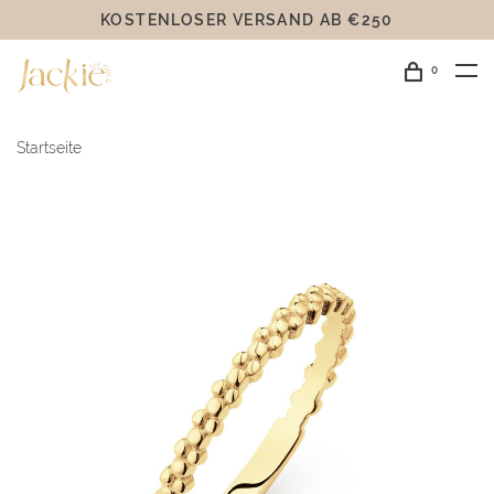
KOSTENLOSER VERSAND AB €250
0
Startseite