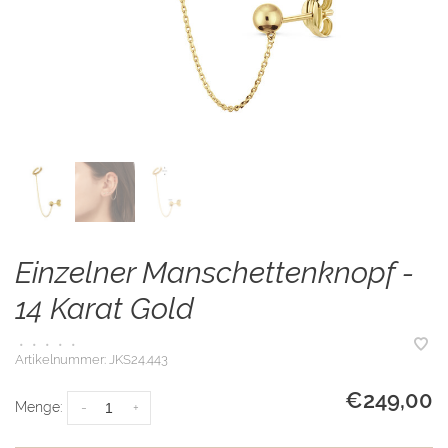
Einzelner Manschettenknopf -
14 Karat Gold
•
•
•
•
•
Artikelnummer:
JKS24.443
€249,00
Menge:
-
+