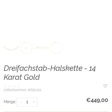
Dreifachstab-Halskette - 14
Karat Gold
•
•
•
•
•
Artikelnummer:
JKN21.101
€449,00
Menge:
-
+