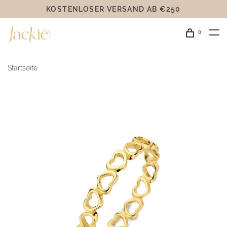
KOSTENLOSER VERSAND AB €250
0
Startseite