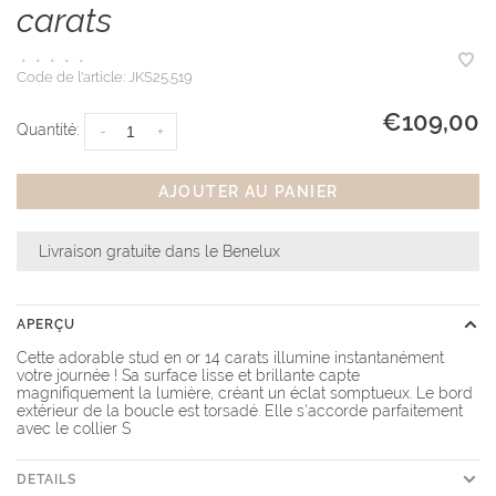
carats
•
•
•
•
•
Code de l'article:
JKS25.519
€109,00
Quantité:
-
+
AJOUTER AU PANIER
Livraison gratuite dans le Benelux
APERÇU
Cette adorable stud en or 14 carats illumine instantanément
votre journée ! Sa surface lisse et brillante capte
magnifiquement la lumière, créant un éclat somptueux. Le bord
extérieur de la boucle est torsadé. Elle s'accorde parfaitement
avec le collier S
DETAILS