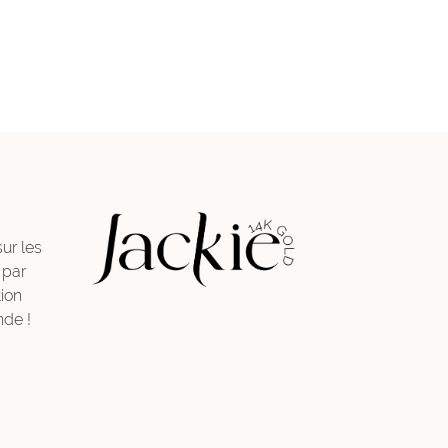
sur les
 par
ion
de !