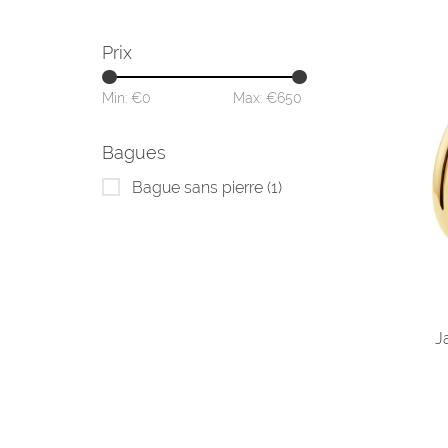
Prix
Min: €
0
Max: €
650
Bagues
Bague sans pierre
(1)
J