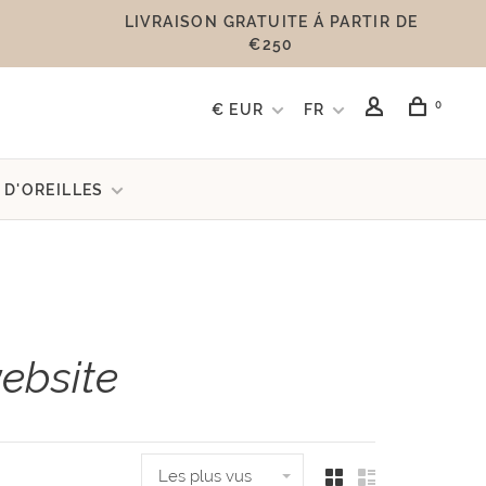
LIVRAISON GRATUITE Á PARTIR DE
€250
0
€ EUR
FR
 D'OREILLES
ebsite
Les plus vus