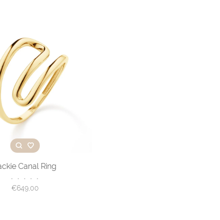
ackie Canal Ring
•
•
•
•
•
€649,00