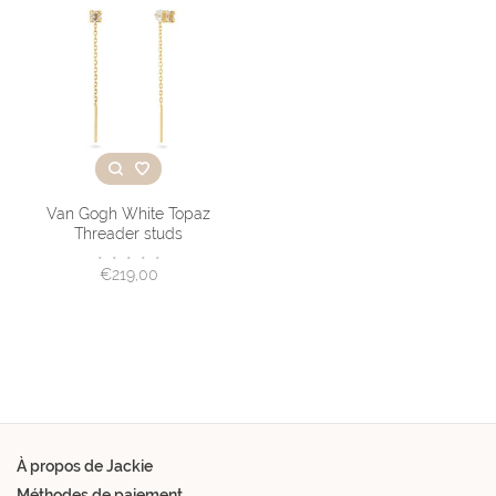
Van Gogh White Topaz
Threader studs
•
•
•
•
•
€219,00
À propos de Jackie
Méthodes de paiement