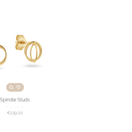
Spindle Studs
•
•
•
•
•
€239,00