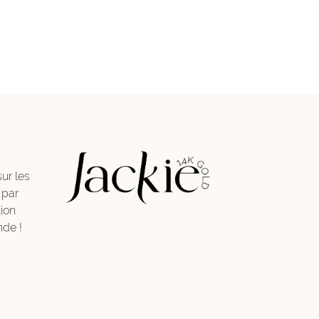
sur les
 par
ion
de !