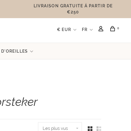
LIVRAISON GRATUITE Á PARTIR DE
€250
0
€ EUR
FR
 D'OREILLES
rsteker
Les plus vus