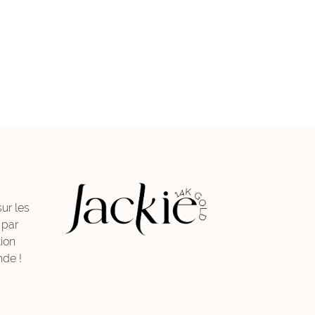
sur les
 par
ion
de !