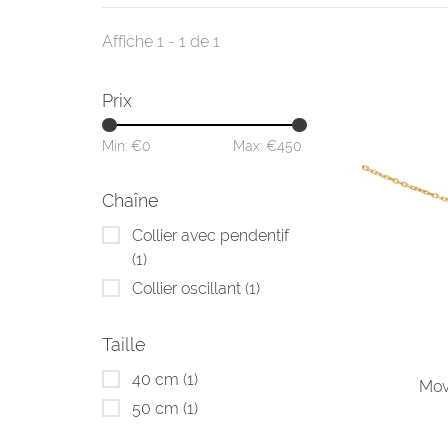
Affiche 1 - 1 de 1
Prix
Min: €
0
Max: €
450
Chaîne
Collier avec pendentif
(1)
Collier oscillant
(1)
Taille
40 cm
(1)
Mov
50 cm
(1)