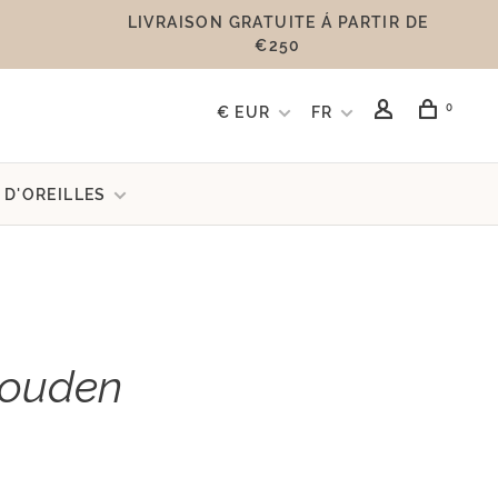
LIVRAISON GRATUITE Á PARTIR DE
€250
0
€ EUR
FR
 D'OREILLES
gouden