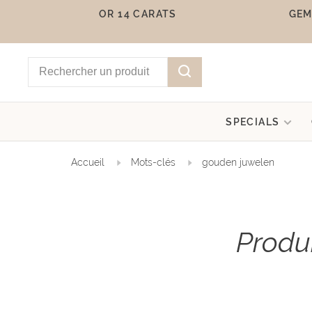
OR 14 CARATS
GEM
SPECIALS
Accueil
Mots-clés
gouden juwelen
Produ