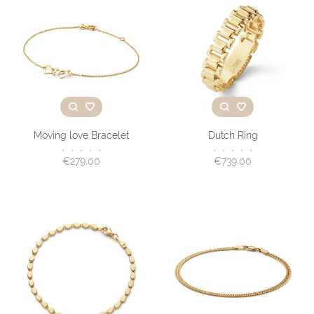
Moving love Bracelet
Dutch Ring
•
•
•
•
•
•
•
•
•
•
€279,00
€739,00