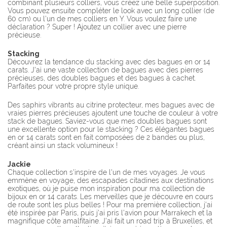
combinant plusieurs colliers, vous créez une belle superposition.
Vous pouvez ensuite compléter le look avec un long collier (de
60 cm) ou l'un de mes colliers en Y. Vous voulez faire une
déclaration ? Super ! Ajoutez un collier avec une pierre
précieuse.
Stacking
Découvrez la tendance du stacking avec des bagues en or 14
carats. J'ai une vaste collection de bagues avec des pierres
précieuses, des doubles bagues et des bagues à cachet.
Parfaites pour votre propre style unique.
Des saphirs vibrants au citrine protecteur, mes bagues avec de
vraies pierres précieuses ajoutent une touche de couleur à votre
stack de bagues. Saviez-vous que mes doubles bagues sont
une excellente option pour le stacking ? Ces élégantes bagues
en or 14 carats sont en fait composées de 2 bandes ou plus,
créant ainsi un stack volumineux !
Jackie
Chaque collection s'inspire de l'un de mes voyages. Je vous
emmène en voyage, des escapades citadines aux destinations
exotiques, où je puise mon inspiration pour ma collection de
bijoux en or 14 carats. Les merveilles que je découvre en cours
de route sont les plus belles ! Pour ma première collection, j'ai
été inspirée par Paris, puis j'ai pris l'avion pour Marrakech et la
magnifique côte amalfitaine. J'ai fait un road trip à Bruxelles, et