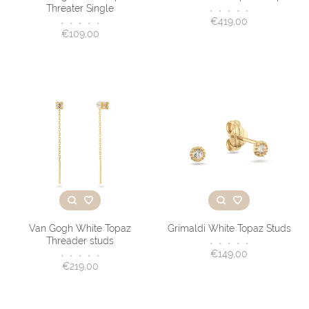
Threater Single
•
•
•
•
•
€419,00
•
•
•
•
•
€109,00
Van Gogh White Topaz
Grimaldi White Topaz Studs
Threader studs
•
•
•
•
•
€149,00
•
•
•
•
•
€219,00