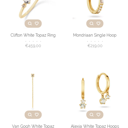
Clifton White Topaz Ring
Mondriaan Single Hoop
•
•
•
•
•
•
•
•
•
•
€459,00
€219,00
Van Gogh White Topaz
Alexia White Topaz Hoops