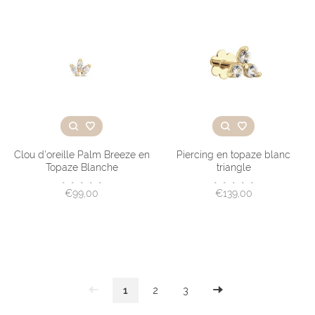
Clou d'oreille Palm Breeze en
Piercing en topaze blanc
Topaze Blanche
triangle
•
•
•
•
•
•
•
•
•
•
€99,00
€139,00
1
2
3