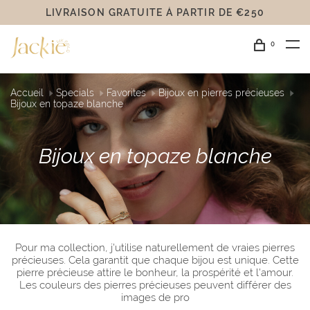
OR 14 CARATS
0
Accueil
Specials
Favorites
Bijoux en pierres précieuses
Bijoux en topaze blanche
Bijoux en topaze blanche
Pour ma collection, j'utilise naturellement de vraies pierres
précieuses. Cela garantit que chaque bijou est unique. Cette
pierre précieuse attire le bonheur, la prospérité et l'amour.
Les couleurs des pierres précieuses peuvent différer des
images de pro