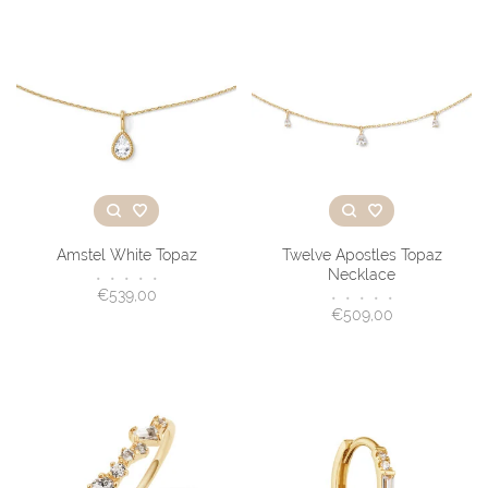
Amstel White Topaz
Twelve Apostles Topaz
Necklace
•
•
•
•
•
€539,00
•
•
•
•
•
€509,00