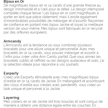
Bijoux en Or
De magnifiques bijoux en or 14 carats d'une grande finesse au
design minimaliste et à l'œil pour le détail. Le design intemporel
complète chaque tenue ! Les bijoux en or sont magnifiques à
porter en tant que pièce statement, mais il existe également
d'innombrables possibilités de mélanger et d'assortir. Rayonnez
de confiance en portant mes bijoux Jackie et soyez la meilleure
version de vous-même. Mes bijoux sont fabriqués en or recyclé
par des orfèvres européens.
Armcandy
L'Armcandy est la tendance où vous combinez plusieurs
bracelets pour une allure unique et personnelle. Avec mes
bracelets en or 14 carats, vous pouvez mélanger et assortir à
l'infini pour créer votre Arm Candy parfait. Que vous aimiez les
bracelets subtils et raffinés ou les designs audacieux et osés, j'ai
la sélection idéale pour répondre à vos souhaits.
Earparty
Créez une Earparty étincelante avec mes magnifiques bijoux
d'oreille en or 14 carats de Jackie. En mélangeant et assortissant
des clous d'oreille aux créoles avec pendentifs, vous créez un
look unique et personnel à la Jackie.
Layering
Mes colliers en or de Jackie ont trois boucles et sont conçus de
manière à obtenir une distance égale entre les couches. En