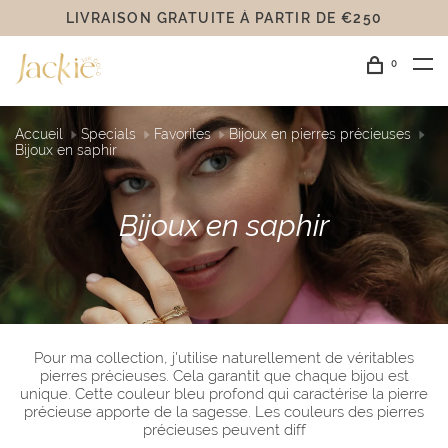
LIVRAISON GRATUITE Á PARTIR DE €250
0
Accueil
Specials
Favorites
Bijoux en pierres précieuses
Bijoux en saphir
Bijoux en saphir
Pour ma collection, j'utilise naturellement de véritables
pierres précieuses. Cela garantit que chaque bijou est
unique. Cette couleur bleu profond qui caractérise la pierre
précieuse apporte de la sagesse. Les couleurs des pierres
précieuses peuvent diff