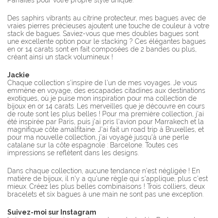
Parfaites pour votre propre style unique.
Des saphirs vibrants au citrine protecteur, mes bagues avec de
vraies pierres précieuses ajoutent une touche de couleur à votre
stack de bagues. Saviez-vous que mes doubles bagues sont
une excellente option pour le stacking ? Ces élégantes bagues
en or 14 carats sont en fait composées de 2 bandes ou plus,
créant ainsi un stack volumineux !
Jackie
Chaque collection s'inspire de l'un de mes voyages. Je vous
emmène en voyage, des escapades citadines aux destinations
exotiques, où je puise mon inspiration pour ma collection de
bijoux en or 14 carats. Les merveilles que je découvre en cours
de route sont les plus belles ! Pour ma première collection, j'ai
été inspirée par Paris, puis j'ai pris l'avion pour Marrakech et la
magnifique côte amalfitaine. J'ai fait un road trip à Bruxelles, et
pour ma nouvelle collection, j'ai voyagé jusqu'à une perle
catalane sur la côte espagnole : Barcelone. Toutes ces
impressions se reflètent dans les designs.
Dans chaque collection, aucune tendance n'est négligée ! En
matière de bijoux, il n'y a qu'une règle qui s'applique, plus c'est
mieux. Créez les plus belles combinaisons ! Trois colliers, deux
bracelets et six bagues à une main ne sont pas une exception.
Suivez-moi sur Instagram